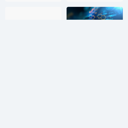
影视解说必备神器！推
提升影片观赏体验，推
荐几个好用的一键生成
荐几款AI影视解说文案
原创文案app
生成器！
2023-10-08
2023-11-27